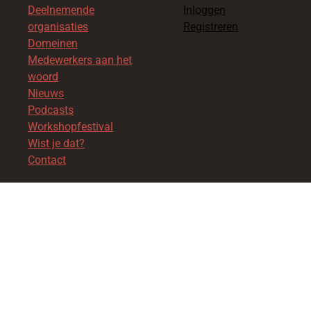
Deelnemende
Inloggen
organisaties
Registreren
Domeinen
Medewerkers aan het
woord
Nieuws
Podcasts
Workshopfestival
Wist je dat?
Contact