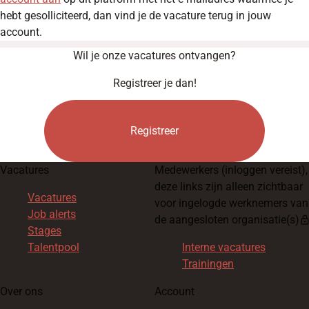
hebt gesolliciteerd, dan vind je de vacature terug in jouw
account.
Wil je onze vacatures ontvangen?
Registreer je dan!
Registreer
Vacatures
Medewerkers
(inloggen vereist),
deze links zijn alleen zichtbaar
Vacatures
voor ingelogde werknemers van
Job alerts
de aangesloten organisatie(s)
loc
Stages
Talentpool
Interne vacatures
Trainingen
Over ons
Account