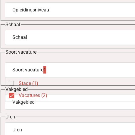
Opleidingsniveau
Schaal
Schaal
Soort vacature
Soort vacature
1
geselecteerd
Stage (1)
Vakgebied
gevonden
Vacatures (2)
Vakgebied
gevonden
Uren
Uren