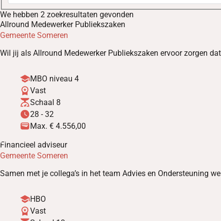
We hebben 2 zoekresultaten gevonden
Allround Medewerker Publiekszaken
Gemeente Someren
Wil jij als Allround Medewerker Publiekszaken ervoor zorgen da
school
MBO niveau 4
workspace_premium
Vast
scale
Schaal 8
watch_later
28
-
32
wallet
Max. € 4.556,00
Financieel adviseur
share
favorite_border
Gemeente Someren
Samen met je collega’s in het team Advies en Ondersteuning we
school
HBO
workspace_premium
Vast