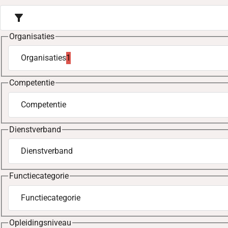
filter_alt
Organisaties
Organisaties
1
geselecteerd
Competentie
Competentie
Dienstverband
Dienstverband
Functiecategorie
Functiecategorie
Opleidingsniveau