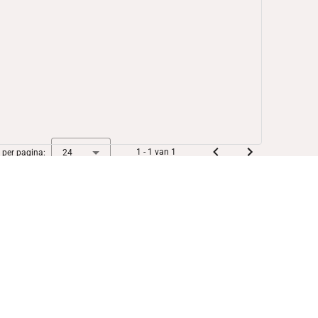
1 - 1 van 1
 per pagina:
24