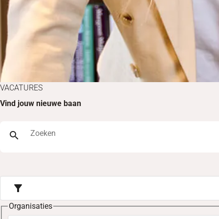
VACATURES
Vind jouw nieuwe baan
Zoeken
search
filter_alt
Organisaties