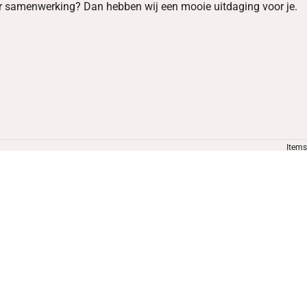
oor samenwerking? Dan hebben wij een mooie uitdaging voor je.
Items
Wil je onze vacatures ontvangen?
Registreer je dan!
Registreer
Account