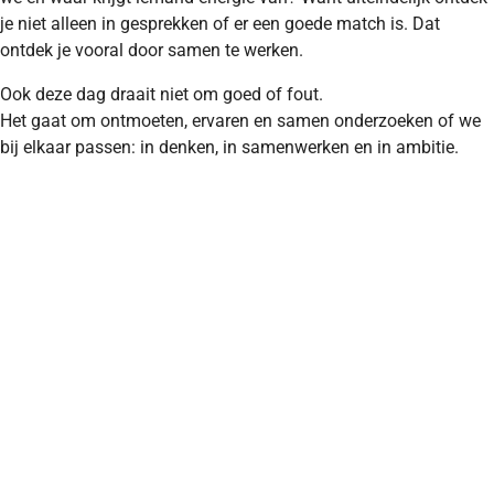
je niet alleen in gesprekken of er een goede match is. Dat
ontdek je vooral door samen te werken.
Ook deze dag draait niet om goed of fout.
Het gaat om ontmoeten, ervaren en samen onderzoeken of we
bij elkaar passen: in denken, in samenwerken en in ambitie.
Zijn we na 30 juni allebei enthousiast?
Dan bespreken we samen de arbeidsvoorwaarden en maken we
afspraken over jouw start binnen onze IV-tuin.
Samen ontdekken. Samen doen. Samen groeien.
Werken bij Gemert-Bakel en Laarbeek betekent werken in een
omgeving waar de lijnen kort zijn, collega’s elkaar kennen en
ontwikkeling serieus wordt genomen. Je krijgt ruimte om te