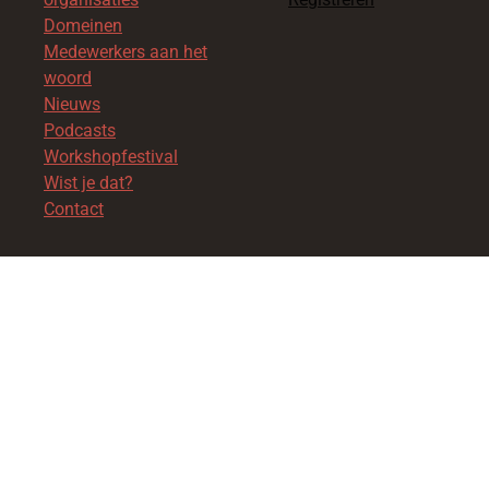
Domeinen
Medewerkers aan het
woord
Nieuws
Podcasts
Workshopfestival
Wist je dat?
Contact
Powered by
TSF
| Alle rechten voorbehouden © 2026