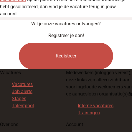
hebt gesolliciteerd, dan vind je de vacature terug in jouw
account.
Wil je onze vacatures ontvangen?
Registreer je dan!
Registreer
Vacatures
Medewerkers
(inloggen vereist),
deze links zijn alleen zichtbaar
Vacatures
voor ingelogde werknemers van
Job alerts
de aangesloten organisatie(s)
loc
Stages
Talentpool
Interne vacatures
Trainingen
Over ons
Account