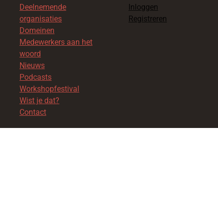
Deelnemende
Inloggen
organisaties
Registreren
Domeinen
Medewerkers aan het
woord
Nieuws
Podcasts
Workshopfestival
Wist je dat?
Contact