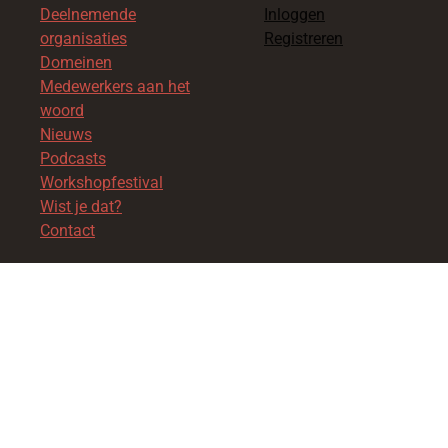
Deelnemende
Inloggen
organisaties
Registreren
Domeinen
Medewerkers aan het
woord
Nieuws
Podcasts
Workshopfestival
Wist je dat?
Contact