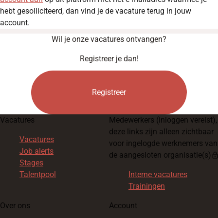
hebt gesolliciteerd, dan vind je de vacature terug in jouw
account.
Wil je onze vacatures ontvangen?
Registreer je dan!
Registreer
Vacatures
Medewerkers
(inloggen vereist),
deze links zijn alleen zichtbaar
Vacatures
voor ingelogde werknemers van
Job alerts
de aangesloten organisatie(s)
loc
Stages
Talentpool
Interne vacatures
Trainingen
Over ons
Account