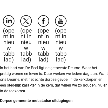
(ope
(ope
(ope
(ope
nt in
nt in
nt in
nt in
nieu
nieu
nieu
nieu
w
w
w
w
tabb
tabb
tabb
tabb
lad)
lad)
lad)
lad)
In het hart van De Peel ligt de gemeente Deurne. Waar het
prettig wonen en leven is. Daar werken we iedere dag aan. Want
ons Deurne, met het echte dorpse gevoel in de kerkdorpen en
een stedelijk karakter in de kern, dat willen we zo houden. Nu en
in de toekomst.
Dorpse gemeente met stadse uitdagingen