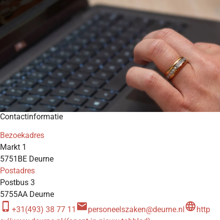
Contactinformatie
Bezoekadres
Markt 1
5751BE Deurne
Postadres
Postbus 3
5755AA Deurne
phone_iphone
mail
language
+31(493) 38 77 11
personeelszaken@deurne.nl
http