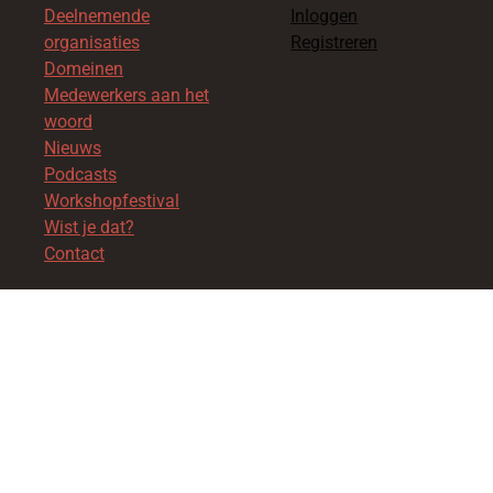
Deelnemende
Inloggen
organisaties
Registreren
Domeinen
Medewerkers aan het
woord
Nieuws
Podcasts
Workshopfestival
Wist je dat?
Contact