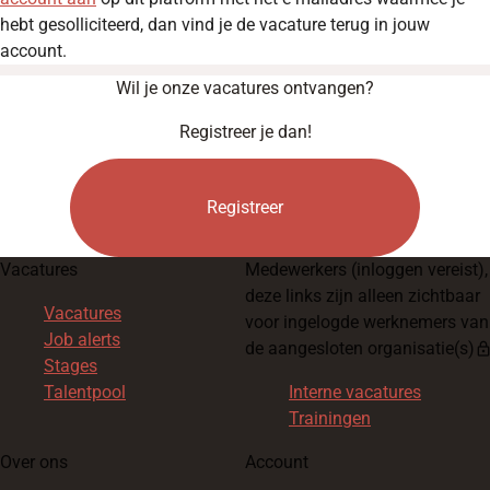
hebt gesolliciteerd, dan vind je de vacature terug in jouw
account.
Wil je onze vacatures ontvangen?
Registreer je dan!
Registreer
Vacatures
Medewerkers
(inloggen vereist),
deze links zijn alleen zichtbaar
Vacatures
voor ingelogde werknemers van
Job alerts
de aangesloten organisatie(s)
loc
Stages
Talentpool
Interne vacatures
Trainingen
Over ons
Account