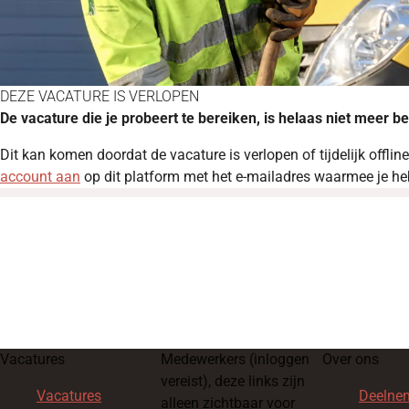
DEZE VACATURE IS VERLOPEN
De vacature die je probeert te bereiken, is helaas niet meer b
Dit kan komen doordat de vacature is verlopen of tijdelijk offli
account aan
op dit platform met het e-mailadres waarmee je hebt
Vacatures
Medewerkers
(inloggen
Over ons
vereist), deze links zijn
Vacatures
Deelne
alleen zichtbaar voor