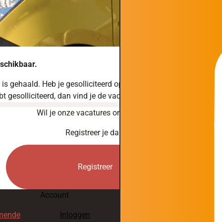
eschikbaar.
ne is gehaald. Heb je gesolliciteerd op deze vacature en wil je d
 gesolliciteerd, dan vind je de vacature terug in jouw account.
Wil je onze vacatures ontvangen?
Registreer je dan!
Registreer
Account
mende
Inloggen